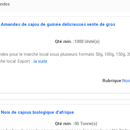
mandes
]
Amandes de cajou de guinée délicieuses vente de gros
Qté min. :
1000 Unité(s)
es pour le marché local sous plusieurs formats 50g, 100g, 150g, 2
hé local. Export
...la suite
Rubrique:
Noi
]
Noix de cajoux biologique d'afrique
Qté min. :
50 Tonne(s)