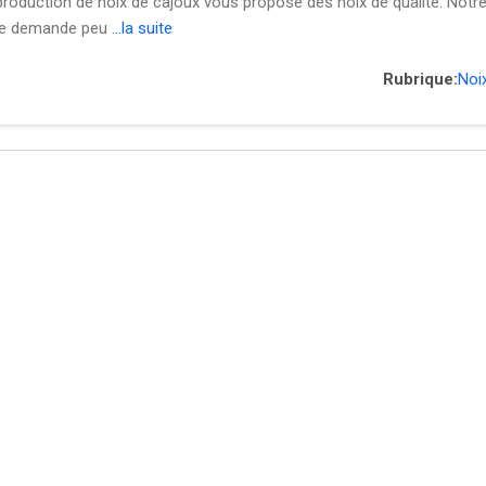
a production de noix de cajoux vous propose des noix de qualité. Not
tre demande peu
...la suite
Rubrique:
Noi