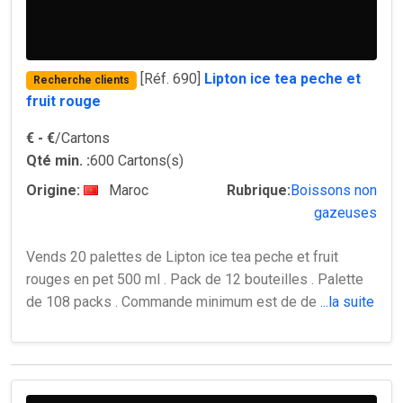
[Réf. 690]
Lipton ice tea peche et
Recherche clients
fruit rouge
€
- €
/Cartons
Qté min. :
600 Cartons(s)
Origine:
Maroc
Rubrique:
Boissons non
gazeuses
Vends 20 palettes de Lipton ice tea peche et fruit
rouges en pet 500 ml . Pack de 12 bouteilles . Palette
de 108 packs . Commande minimum est de de
...la suite