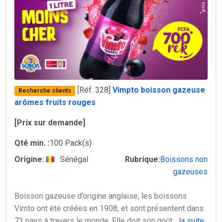
[Réf. 328]
Vimpto boisson gazeuse
Recherche clients
arômes fruits rouges
[Prix sur demande]
Qté min. :
100 Pack(s)
Origine:
Sénégal
Rubrique:
Boissons non
gazeuses
Boisson gazeuse d’origine anglaise, les boissons
Vimto ont été créées en 1908, et sont présentent dans
73 pays à travers le monde. Elle doit son goût
...la suite