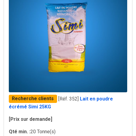
Recherche clients
[Réf. 352]
Lait en poudre
écrémé Simi 25KG
[Prix sur demande]
Qté min. :
20 Tonne(s)