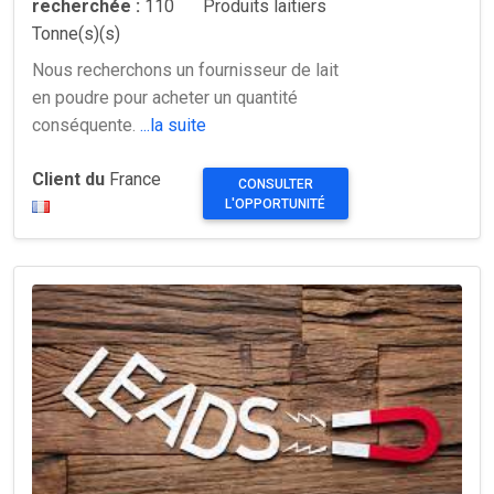
recherchée :
110
Produits laitiers
Tonne(s)(s)
Nous recherchons un fournisseur de lait
en poudre pour acheter un quantité
conséquente.
...la suite
Client du
France
CONSULTER
L'OPPORTUNITÉ